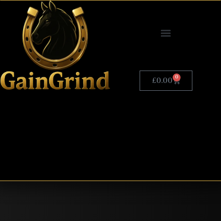
0
£
0.00